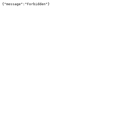
{"message":"Forbidden"}