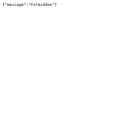
{"message":"Forbidden"}