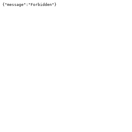
{"message":"Forbidden"}