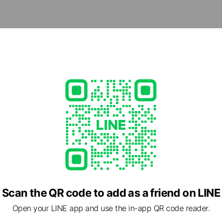
めの施設探しを、焦らず、でもスムーズに進められます。
cial media
- 19:00
15
okaigo.com/
1 other items
Scan the QR code to add as a friend on LINE
Open your LINE app and use the in-app QR code reader.