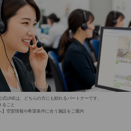
式LINEは、どちらの方にも頼れるパートナーです。
きること
へ】空室情報や希望条件に合う施設をご案内
の方へ】費用の目安や選び方のポイントを分かりやすく解説
専門スタッフに気軽に相談できます