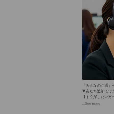
「みんなの介護」公
▼友だち追加でで
【すぐ探したい方
【まだ情報収集中
...
See more
どちらの場合も、