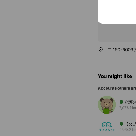
〒150-60
You might like
Accounts others ar
介護
7,078 fri
【公
25,642 fr