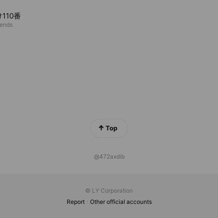
110番
iends
Top
@472axdib
© LY Corporation
Report
Other official accounts