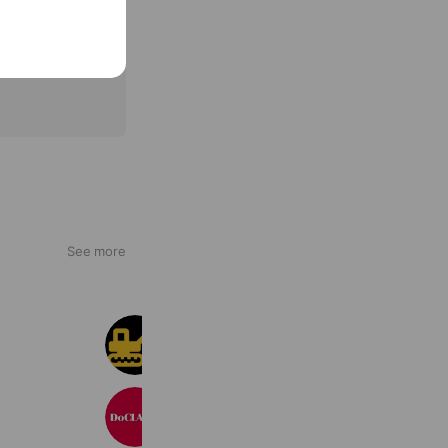
See more
解体の窓口
10,114 friends
DoCLASSE ドゥクラッセ
14,138,523 friends