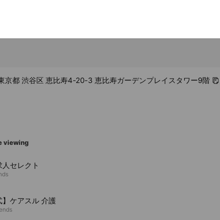
09 東京都 渋谷区 恵比寿4-20-3 恵比寿ガーデンプレイスタワー9階
e viewing
求人セレクト
ends
式】ケアスル 介護
iends