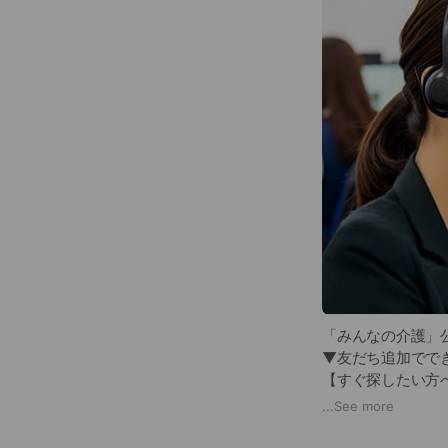
「みんなの介護」公
▼友だち追加でで
【すぐ探したい方
【まだ情報収集中
...
See more
どちらの場合も、