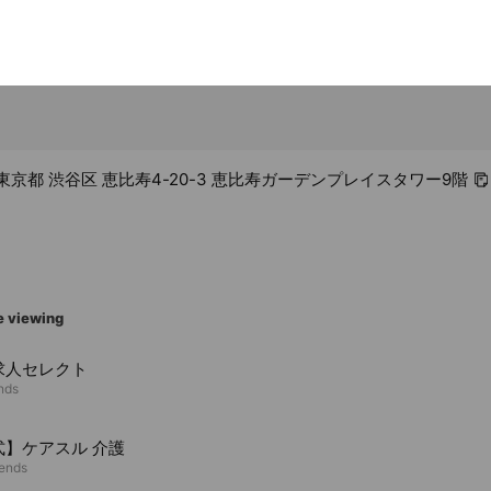
09 東京都 渋谷区 恵比寿4-20-3 恵比寿ガーデンプレイスタワー9階
e viewing
求人セレクト
ends
式】ケアスル 介護
iends