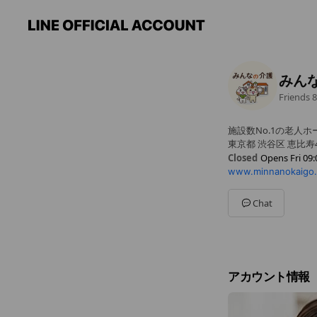
みん
Friends
8
施設数No.1の老人
東京都 渋谷区 恵比寿
Closed
Opens Fri 09:
www.minnanokaigo
Sun
09:00 - 19:00
Mon
09:00 - 19:00
Tue
09:00 - 19:00
Chat
Wed
09:00 - 19:00
Thu
09:00 - 19:00
Fri
09:00 - 19:00
Sat
09:00 - 19:00
アカウント情報