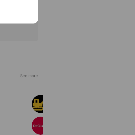
See more
解体の窓口
10,114 friends
DoCLASSE ドゥクラッセ
14,138,523 friends