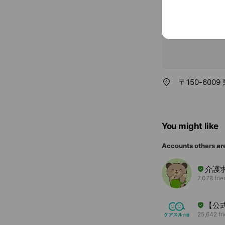
〒150-60
You might like
Accounts others ar
介護
7,078 fri
【公
25,642 fr