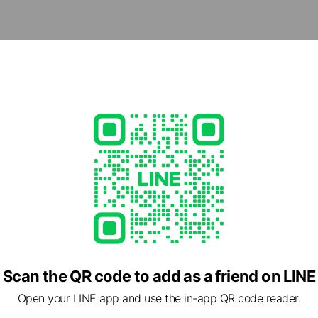
めの施設探しを、焦らず、でもスムーズに進められます。
cial media
- 19:00
15
okaigo.com/
1 other items
Scan the QR code to add as a friend on LINE
Open your LINE app and use the in-app QR code reader.