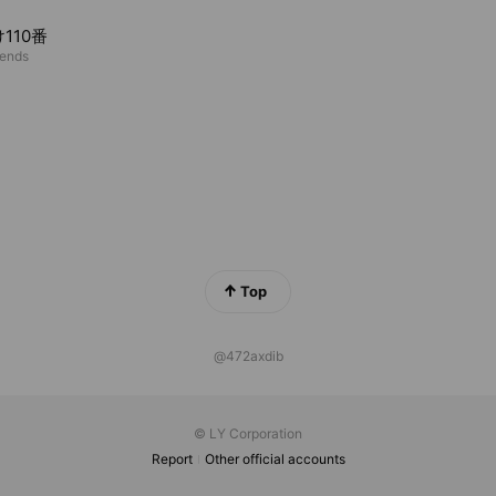
110番
iends
Top
@472axdib
© LY Corporation
Report
Other official accounts