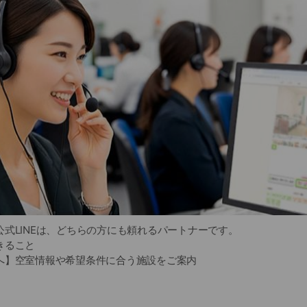
式LINEは、どちらの方にも頼れるパートナーです。
きること
へ】空室情報や希望条件に合う施設をご案内
の方へ】費用の目安や選び方のポイントを分かりやすく解説
専門スタッフに気軽に相談できます