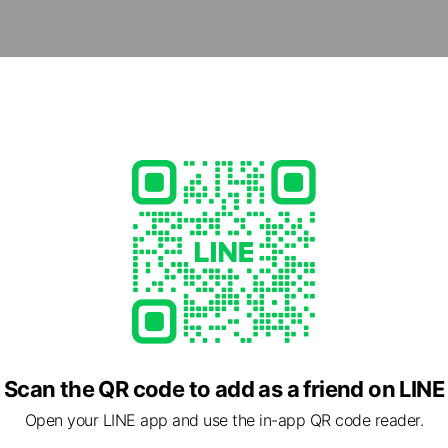
めの施設探しを、焦らず、でもスムーズに進められます。
cial media
- 19:00
15
okaigo.com/
1 other items
Scan the QR code to add as a friend on LINE
Open your LINE app and use the in-app QR code reader.