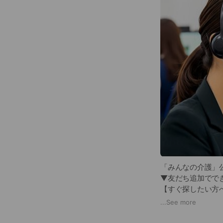
「みんなの介護」公
▼友だち追加でで
【すぐ探したい方
【まだ情報収集中
...
See more
どちらの場合も、