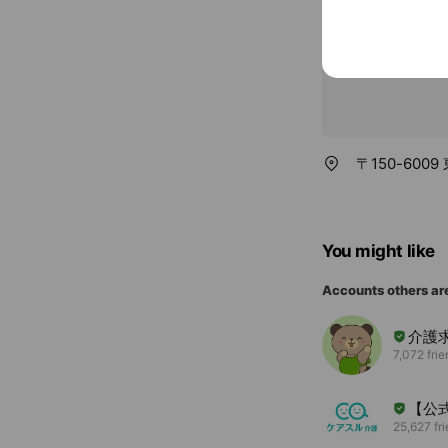
〒150-60
You might like
Accounts others ar
介護
7,072 fri
【公
25,627 fr