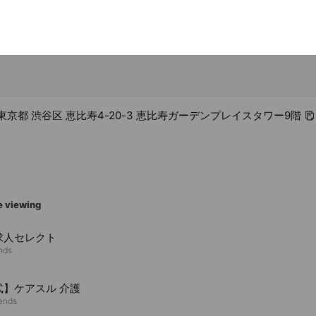
09 東京都 渋谷区 恵比寿4-20-3 恵比寿ガーデンプレイスタワー9階
e viewing
求人セレクト
ends
式】ケアスル 介護
iends