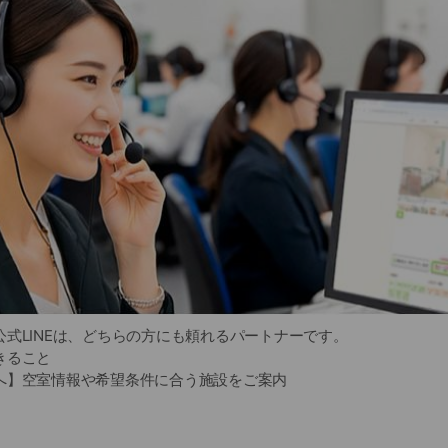
式LINEは、どちらの方にも頼れるパートナーです。
きること
へ】空室情報や希望条件に合う施設をご案内
の方へ】費用の目安や選び方のポイントを分かりやすく解説
専門スタッフに気軽に相談できます