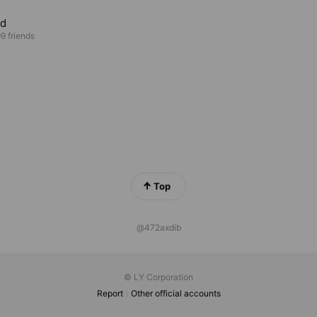
ed
9 friends
Top
@472axdib
© LY Corporation
Report
Other official accounts