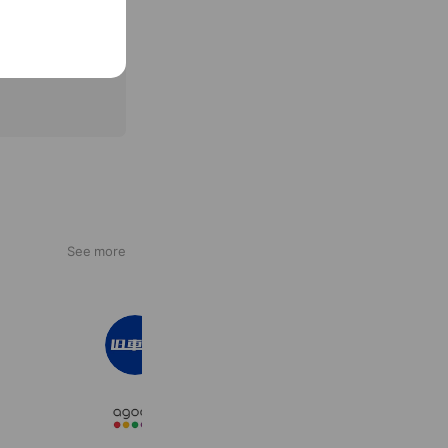
See more
旧車王
112,513 friends
Agoda Japan
3,310,093 friends