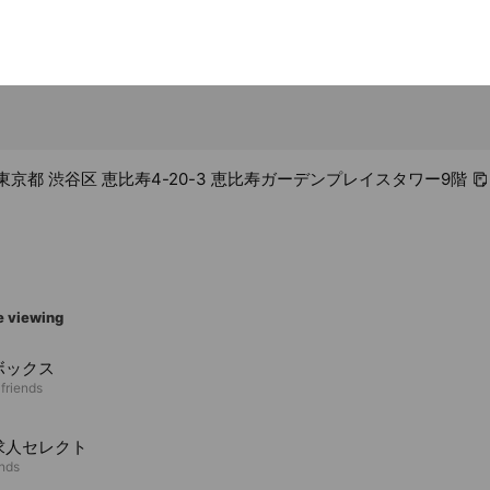
09 東京都 渋谷区 恵比寿4-20-3 恵比寿ガーデンプレイスタワー9階
e viewing
ボックス
 friends
求人セレクト
ends