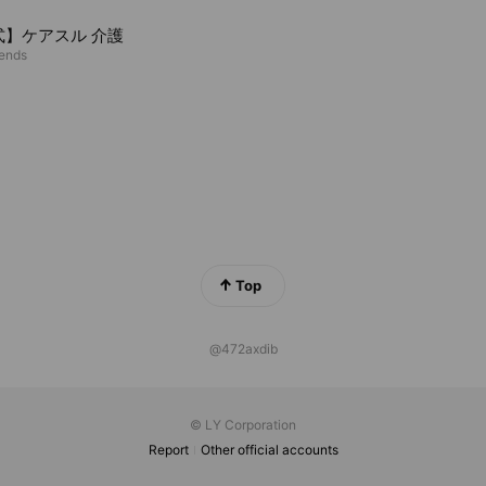
式】ケアスル 介護
iends
Top
@472axdib
© LY Corporation
Report
Other official accounts