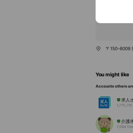
〒150-60
You might like
Accounts others ar
求人
1,770,791
介護
7,084 fri