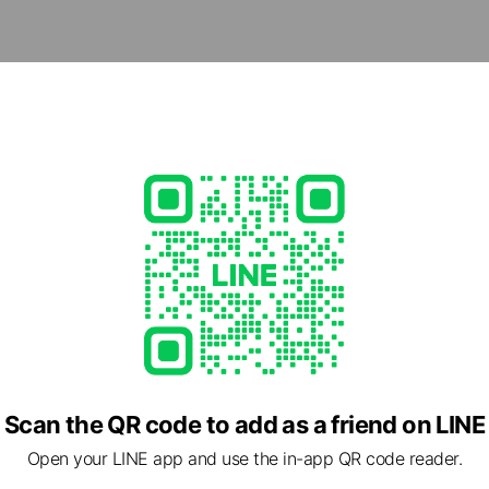
めの施設探しを、焦らず、でもスムーズに進められます。
cial media
- 19:00
15
okaigo.com/
1 other items
Scan the QR code to add as a friend on LINE
Open your LINE app and use the in-app QR code reader.