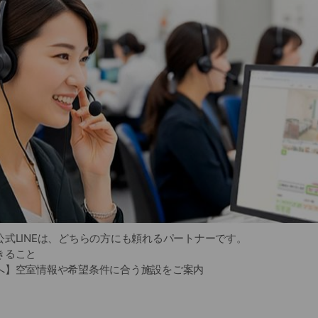
式LINEは、どちらの方にも頼れるパートナーです。
きること
へ】空室情報や希望条件に合う施設をご案内
の方へ】費用の目安や選び方のポイントを分かりやすく解説
専門スタッフに気軽に相談できます