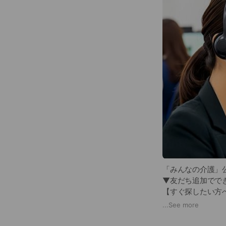
「みんなの介護」公
▼友だち追加でで
【すぐ探したい方
【まだ情報収集中
...
See more
どちらの場合も、