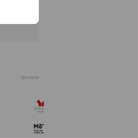
See more
ヤマソロ Yahoo!店
180,477 friends
MOTA
51,472 friends