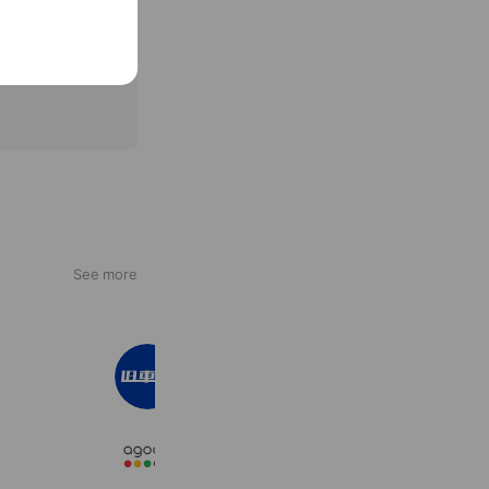
See more
旧車王
112,509 friends
Agoda Japan
3,309,114 friends