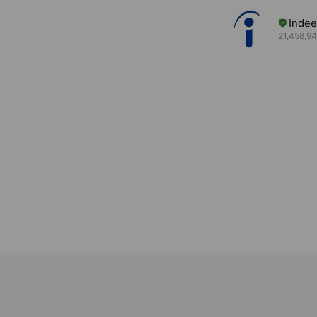
Inde
21,458,94