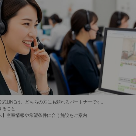
式LINEは、どちらの方にも頼れるパートナーです。
きること
へ】空室情報や希望条件に合う施設をご案内
の方へ】費用の目安や選び方のポイントを分かりやすく解説
専門スタッフに気軽に相談できます