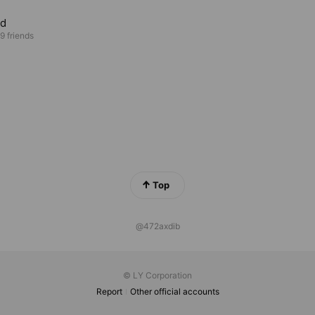
ed
9 friends
Top
@472axdib
© LY Corporation
Report
Other official accounts