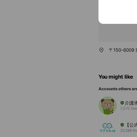
〒150-60
You might like
Accounts others ar
介護
7,070 fri
【公
25,588 fr