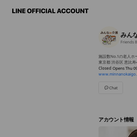
みん
Friends
8
施設数No.1の老人
東京都 渋谷区 恵比寿
Closed
Opens Thu 09
www.minnanokaigo
Sun
09:00 - 19:00
Mon
09:00 - 19:00
Tue
09:00 - 19:00
Chat
Wed
09:00 - 19:00
Thu
09:00 - 19:00
Fri
09:00 - 19:00
Sat
09:00 - 19:00
アカウント情報