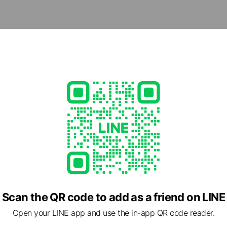
めの施設探しを、焦らず、でもスムーズに進められます。
cial media
- 19:00
15
okaigo.com/
1 other items
Scan the QR code to add as a friend on LINE
Open your LINE app and use the in-app QR code reader.