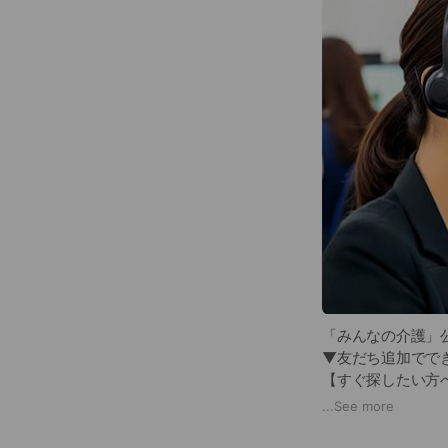
「みんなの介護」公
▼友だち追加でで
【すぐ探したい方
【まだ情報収集中
...
See more
どちらの場合も、