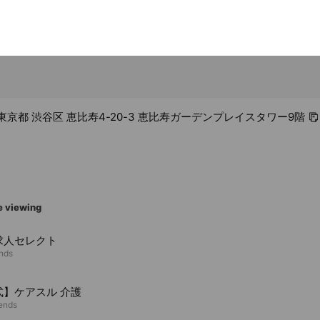
09 東京都 渋谷区 恵比寿4-20-3 恵比寿ガーデンプレイスタワー9階
e viewing
求人セレクト
ends
式】ケアスル 介護
iends