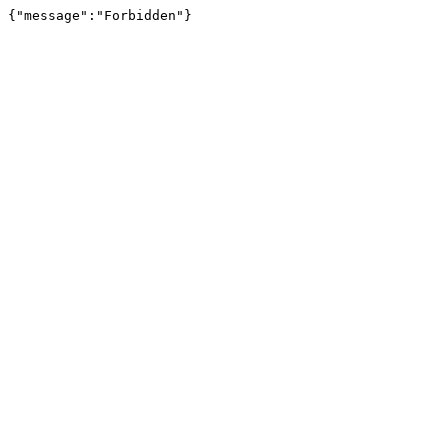
{"message":"Forbidden"}