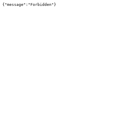
{"message":"Forbidden"}