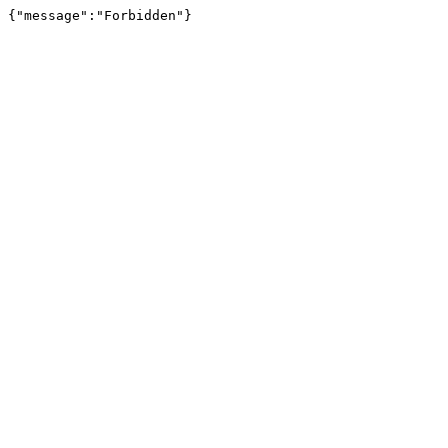
{"message":"Forbidden"}