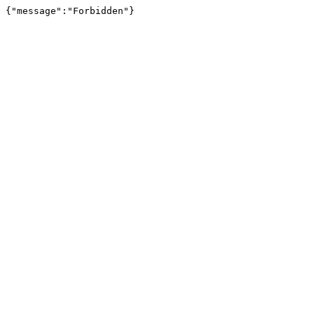
{"message":"Forbidden"}