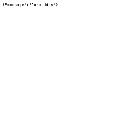
{"message":"Forbidden"}