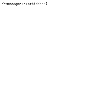
{"message":"Forbidden"}