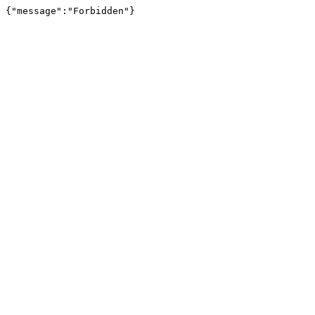
{"message":"Forbidden"}