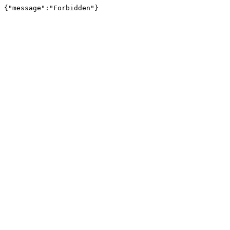
{"message":"Forbidden"}