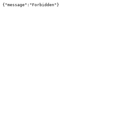
{"message":"Forbidden"}