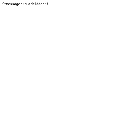
{"message":"Forbidden"}