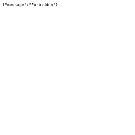
{"message":"Forbidden"}