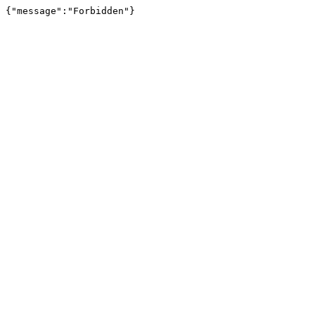
{"message":"Forbidden"}