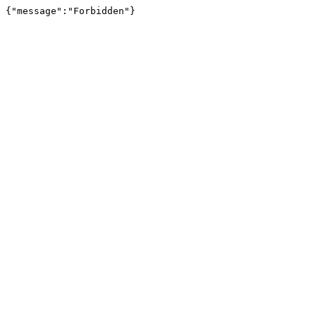
{"message":"Forbidden"}