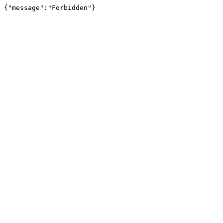
{"message":"Forbidden"}