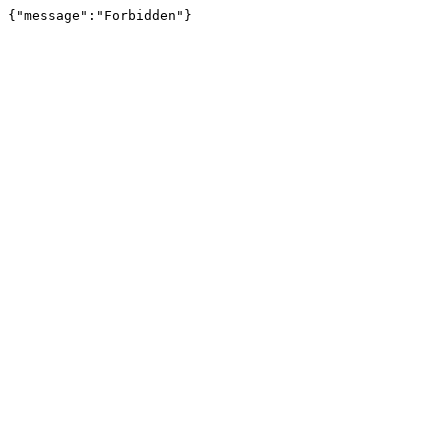
{"message":"Forbidden"}