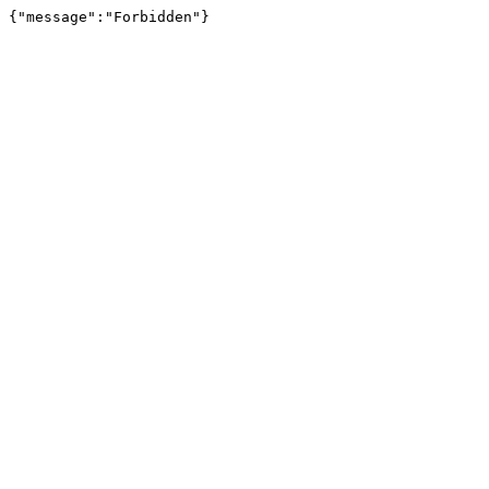
{"message":"Forbidden"}