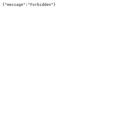
{"message":"Forbidden"}