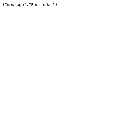
{"message":"Forbidden"}