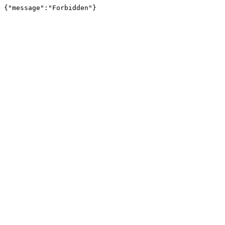
{"message":"Forbidden"}