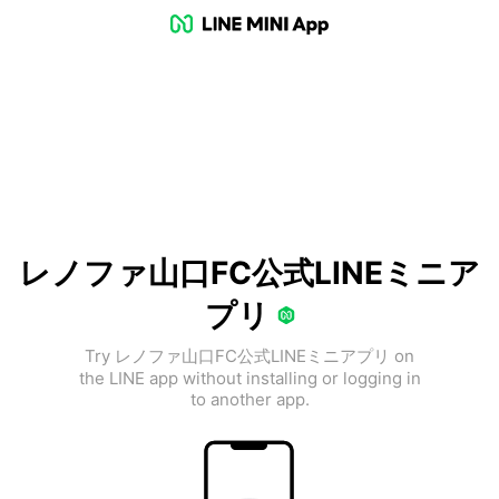
レノファ山口FC公式LINEミニア
プリ
Try レノファ山口FC公式LINEミニアプリ on
the LINE app without installing or logging in
to another app.