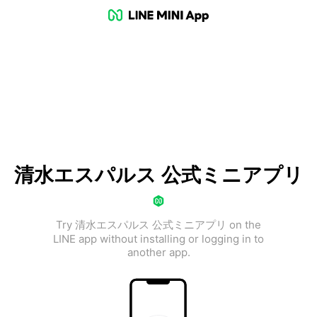
清水エスパルス 公式ミニアプリ
Try 清水エスパルス 公式ミニアプリ on the
LINE app without installing or logging in to
another app.