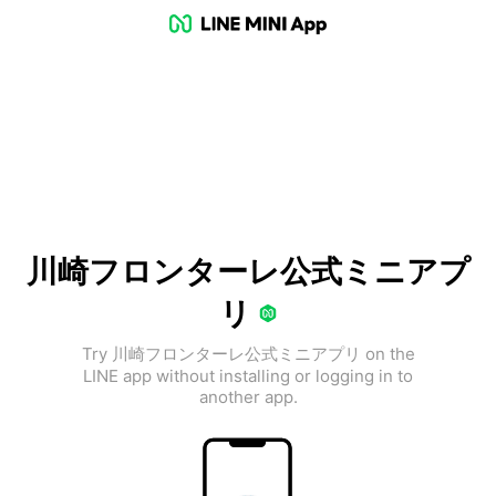
川崎フロンターレ公式ミニアプ
リ
Try 川崎フロンターレ公式ミニアプリ on the
LINE app without installing or logging in to
another app.