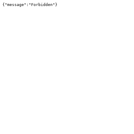
{"message":"Forbidden"}