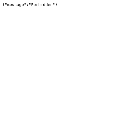
{"message":"Forbidden"}