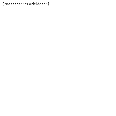
{"message":"Forbidden"}