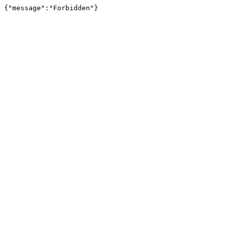
{"message":"Forbidden"}