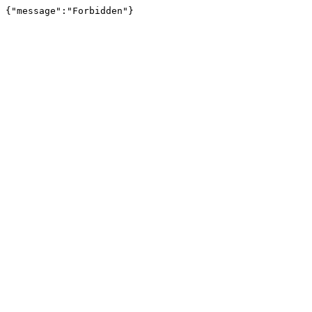
{"message":"Forbidden"}