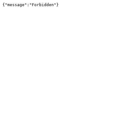
{"message":"Forbidden"}