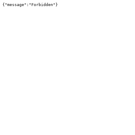
{"message":"Forbidden"}