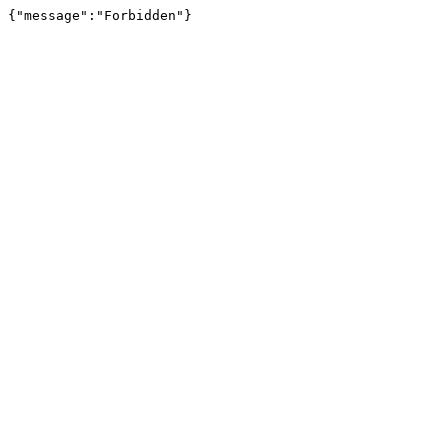
{"message":"Forbidden"}