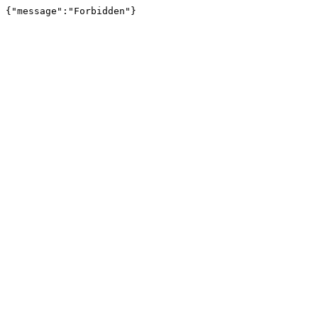
{"message":"Forbidden"}