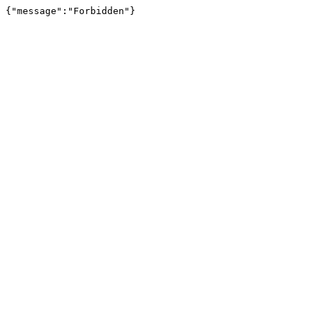
{"message":"Forbidden"}