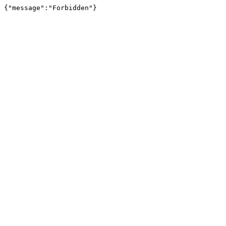
{"message":"Forbidden"}