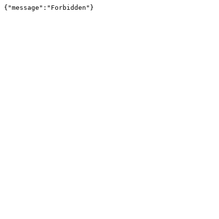
{"message":"Forbidden"}