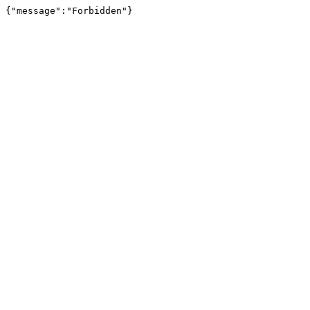
{"message":"Forbidden"}