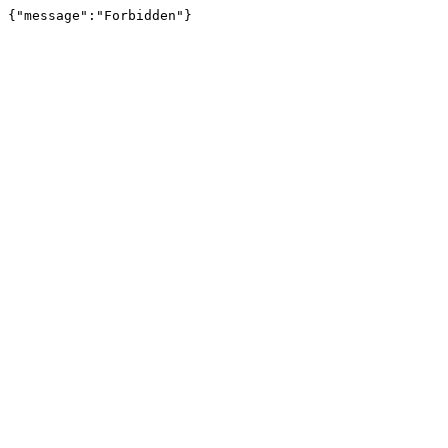
{"message":"Forbidden"}