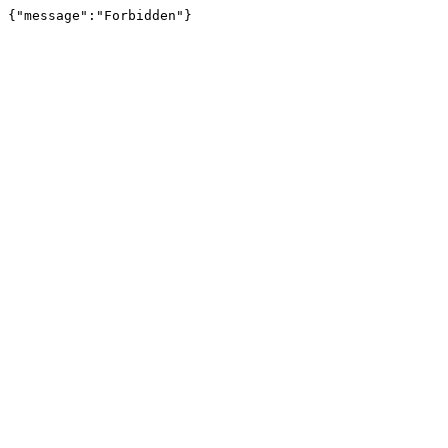
{"message":"Forbidden"}