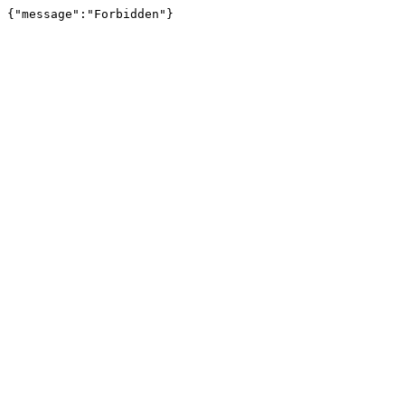
{"message":"Forbidden"}