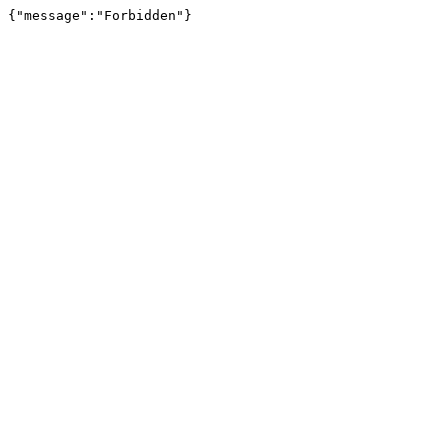
{"message":"Forbidden"}