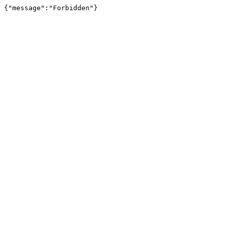
{"message":"Forbidden"}