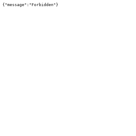
{"message":"Forbidden"}