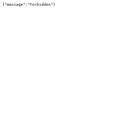
{"message":"Forbidden"}